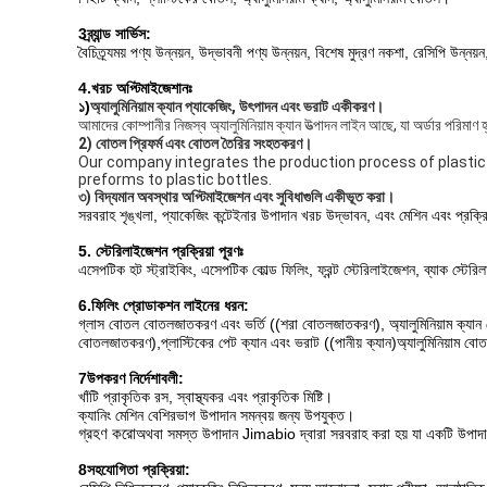
3ব্র্যান্ড সার্ভিস:
বৈচিত্র্যময় পণ্য উন্নয়ন, উদ্ভাবনী পণ্য উন্নয়ন, বিশেষ মুদ্রণ নকশা, রেসিপি উন্
4.
খরচ অপ্টিমাইজেশানঃ
১)
অ্যালুমিনিয়াম ক্যান প্যাকেজিং, উৎপাদন এবং ভরাট একীকরণ।
আমাদের কোম্পানীর নিজস্ব অ্যালুমিনিয়াম ক্যান উত্পাদন লাইন আছে, যা অর্ডার পরিমাণ
2) বোতল প্রিফর্ম এবং বোতল তৈরির সংহতকরণ।
Our company integrates the production process of plastic
preforms to plastic bottles.
৩) বিদ্যমান অবস্থার অপ্টিমাইজেশন এবং সুবিধাগুলি একীভূত করা।
সরবরাহ শৃঙ্খলা, প্যাকেজিং কন্টেইনার উপাদান খরচ উদ্ভাবন, এবং মেশিন এবং প্রক্র
5. স্টেরিলাইজেশন প্রক্রিয়া পূরণঃ
এসেপটিক হট স্ট্রাইকিং, এসেপটিক কোল্ড ফিলিং, ফ্রন্ট স্টেরিলাইজেশন, ব্যাক স্টের
6.ফিলিং প্রোডাকশন লাইনের ধরন
:
গ্লাস বোতল বোতলজাতকরণ এবং ভর্তি ((শরা বোতলজাতকরণ), অ্যালুমিনিয়াম ক্যা
বোতলজাতকরণ),প্লাস্টিকের পেট ক্যান এবং ভরাট ((পানীয় ক্যান)অ্যালুমিনিয়াম 
7উপকরণ নির্দেশাবলী:
খাঁটি প্রাকৃতিক রস, স্বাস্থ্যকর এবং প্রাকৃতিক মিষ্টি।
ক্যানিং মেশিন বেশিরভাগ উপাদান সমন্বয় জন্য উপযুক্ত।
গ্রহণ করো
অথবা সমস্ত উপাদান Jimabio দ্বারা সরবরাহ করা হয় যা একটি উপাদা
8সহযোগিতা প্রক্রিয়া: