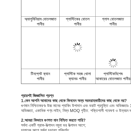
অ্যালুমিনিয়াম বোতলজাত
প্লাস্টিকের বোতল
গ্লাস বোতলজাত
পানীয়
পানীয়
পানীয়
টিনপ্লেট ক্যান
প্লাস্টিক সহজ খোলা
প্লাস্টিক
বিশেষ
পানীয়
ক্যানড পানীয়
আকারের বোতলজাত পানীয়
প্রায়শই জিজ্ঞাসিত প্রশ্ন
1
.
কেন আপনি আমাদের কাছ থেকে কিনবেন অন্য সরবরাহকারীদের কাছ থেকে নয়?
গুণমান নিশ্চিতকরণঃ উচ্চ মানের প্যাকিং উপাদান এবং ভরাট প্রযুক্তি এবং অভিজ্ঞতাঃ 1
অভিজ্ঞতা, একাধিক পণ্য লাইন, নিম্ন MOQ গৃহীত. শক্তিশালী গবেষণা ও উন্নয়ন
2.
আমরা কিভাবে গুণগত মান নিশ্চিত করতে পারি?
সর্বদা একটি প্রাক-উত্পাদন নমুনা ভর উত্পাদন আগে;
চালানের আগে সর্বদা চূড়ান্ত পরিদর্শন;