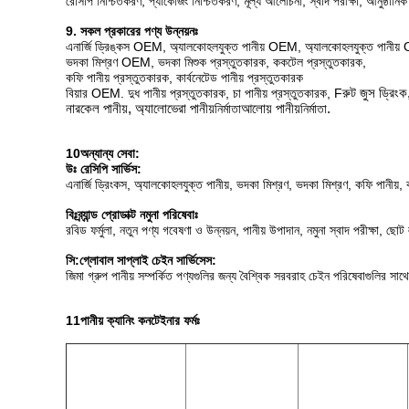
রেসিপি নিশ্চিতকরণ, প্যাকেজিং নিশ্চিতকরণ, মূল্য আলোচনা, স্বাদ পরীক্ষা, আনুষ্ঠানিক অর
9. সকল প্রকারের পণ্য উন্নয়নঃ
এনার্জি ড্রিঙ্কস OEM, অ্যালকোহলযুক্ত পানীয় OEM, অ্যালকোহলযুক্ত পানীয
ভদকা মিশ্রণ OEM, ভদকা মিশুক প্রস্তুতকারক, ককটেল প্রস্তুতকারক,
কফি পানীয় প্রস্তুতকারক, কার্বনেটেড পানীয় প্রস্তুতকারক
বিয়ার OEM. দুধ পানীয় প্রস্তুতকারক, চা পানীয় প্রস্তুতকারক, F
রুট জুস ড্রিংক
নারকেল পানীয়, অ্যালোভেরা পানীয়
নির্মাতা
আলোয় পানীয়
নির্মাতা
.
10অন্যান্য সেবা:
উঃ রেসিপি সার্ভিস:
এনার্জি ড্রিংকস, অ্যালকোহলযুক্ত পানীয়, ভদকা মিশ্রণ, ভদকা মিশ্রণ, কফি পানীয়, কা
বিঃ
ব্র্যান্ড প্রোডাক্ট নমুনা পরিষেবাঃ
রবিড ফর্মুলা, নতুন পণ্য গবেষণা ও উন্নয়ন, পানীয় উপাদান, নমুনা স্বাদ পরীক্ষা, ছ
সি:
গ্লোবাল সাপ্লাই চেইন সার্ভিসেস:
জিমা গ্রুপ পানীয় সম্পর্কিত পণ্যগুলির জন্য বৈশ্বিক সরবরাহ চেইন পরিষেবাগুলির স
11পানীয়
ক্যানিং কনটেইনার ফর্মঃ