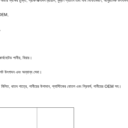
্ডার স্বাক্ষর চুক্তি, প্রাক-উত্পাদন ট্রায়াল, মুদ্রণ প্যাটার্ন এবং নথি নিশ্চিতকরণ, আনুষ্ঠানিক উৎপাদ
় OEM,
,
র্বনেটেড পানীয়, বিয়ার।
োট লট উৎপাদন এবং অন্যান্য সেবা।
াথে মিলিত, ধাতব পাত্রে, পানীয়ের উপাদান, প্লাস্টিকের বোতল এবং প্রিফর্ম, পানীয়ের OEM সহ।