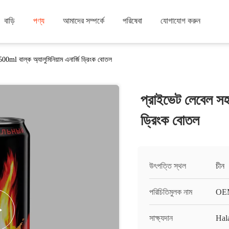
বাড়ি
পণ্য
আমাদের সম্পর্কে
পরিষেবা
যোগাযোগ করুন
0ml বাল্ক অ্যালুমিনিয়াম এনার্জি ড্রিংক বোতল
প্রাইভেট লেবেল সহ
ড্রিংক বোতল
উৎপত্তি স্থল
চীন
পরিচিতিমুলক নাম
OEM
সাক্ষ্যদান
Hal