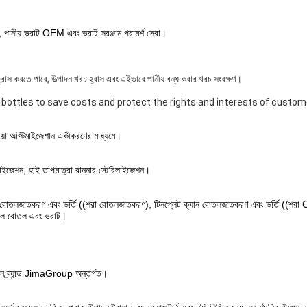
নয়ন, পানীয় ভরাট OEM এবং ভরাট সরঞ্জাম পরামর্শ সেবা।
 হ্রাস করতে পারে, উত্পাদন খরচ হ্রাস এবং এইভাবে পানীয় বন্ধ করার খরচ সংরক্ষণ।
 bottles to save costs and protect the rights and interests of custo
িয়া অপ্টিমাইজেশান একীকরণের মাধ্যমে।
িলাইজেশন, হাই তাপমাত্রা রান্নার স্টেরিলাইজেশন।
ন বোতলজাতকরণ এবং ভর্তি ((শরা বোতলজাতকরণ), টিনপ্লেট ক্যান বোতলজাতকরণ এবং ভর্তি ((শরা
বোতল বোতল এবং ভরাট।
ন ব্র্যান্ড JimaGroup অন্তর্গত।