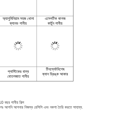
অ্যালুমিনিয়াম সহজ খোলা
এসেপটিক কাগজ
ক্যানড পানীয়
কার্টুন পানীয়
টিনপ্লেট
বিশেষ
প্লাস্টিকের বাল্ব
ক্যান ড্রিঙ্ক আকার
বোতলজাত পানীয়
0 বছর পানীয় শিল্প
 দলঃ আপনি আপনার নিজস্ব রেসিপি এবং নকশা তৈরি করতে সাহায্য.