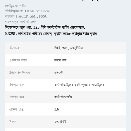
উৎপত্তি স্থল: চীন
পরিচিতিমুলক নাম: OEM/Tech Horse
সাক্ষ্যদান: HACCP, GMP, FSSC
মডেল নম্বার: কাস্টমাইজেশন
বিশেষভাবে তুলে ধরা:
325 মিলি কার্বনেটেড পানীয় বোতলজাত
,
0.325L কার্বনেটেড পানীয়ের বোতল
,
ফ্যান্টা অরেঞ্জ অ্যালুমিনিয়াম ক্যান
1উপাদান:
পিইটি, গ্লাস, অ্যালুমিনিয়াম
2স্টোরেজ টাইপ:
করতে পারা
3প্রাথমিক উপাদান:
কার্বনেট
4পণ্যের নাম:
কার্বনেটেড ড্রিংক ফ্রুট ফ্লেভার সোডা ড্রিংক
5পণ্যের ধরন:
কার্বনেটেড পানীয়
6ব্রিক্স (%):
3.6
7স্বাদ:
ফল, কিউই