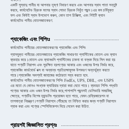
একটি সুস্বাদু পানীয় যা আপনার তৃষ্ণা নিবারণ করবে এবং আপনার স্বাদ পাতা সন্তুষ্ট
করবে, কার্বনেটেড ড্রিংক ফলের স্বাদ সোডা ড্রিংক নিখুঁত পছন্দ।এর কম চর্বিযুক্ত
ফল এবং কিউই স্বাদ উপভোগ করুন, কোন তাপ চিকিত্সা, এবং পিইটি ক্যান
কার্বনেটেড পানীয় বোতলজাতকরণ.
প্যাকেজিং এবং শিপিংঃ
কার্বনেটেড পানীয়ের বোতলজাতকরণের প্যাকেজিং এবং শিপিং
গ্যাসযুক্ত পানীয়ের বোতলজাতের প্যাকেজিং সাধারণত প্লাস্টিকের বোতল এবং ক্যান
ব্যবহার করে।বোতল এবং ক্যানগুলি প্লাস্টিকের ঢাকনা বা বন্ধক দিয়ে সিল করা হয়
যাতে পণ্যটি নিরাপদ এবং সুরক্ষিত হয়পণ্যের আকার এবং ওজনের উপর নির্ভর করে,
প্যাকেজিং কার্ডবোর্ড বক্স বা অন্যান্য প্রতিরক্ষামূলক উপকরণ অন্তর্ভুক্ত করতে
পারে।প্যাকেজিং অবশ্যই জাহাজের কঠোরতা সহ্য করতে হবে.
কার্বনেটেড পানীয় বোতলজাতকরণের শিপিং FedEx, UPS, DHL, এবং USPS
এর মতো যে কোনও সংখ্যক ক্যারিয়ার দ্বারা করা যেতে পারে। ব্যবহৃত শিপিং পদ্ধতি
পণ্যের আকার এবং ওজন উপর নির্ভর করে,পাশাপাশি পছন্দসই ডেলিভারি সময়কিছু
ক্ষেত্রে, পণ্যটির বিশেষ হ্যান্ডলিং প্রয়োজন হতে পারে, যেমন রেফ্রিজারেশন বা
তাপমাত্রা নিয়ন্ত্রণ।পণ্যটি নিরাপদে পৌঁছেছে তা নিশ্চিত করার জন্য পণ্যটি নিরাপদে
প্যাক করা এবং পণ্যের স্পেসিফিকেশন দিয়ে লেবেল করা উচিত.
প্রায়শই জিজ্ঞাসিত প্রশ্নঃ