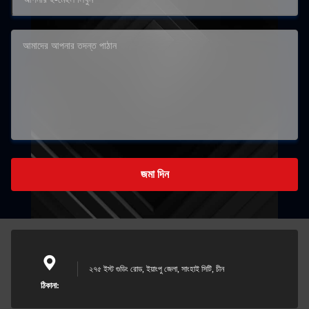
জমা দিন
২৭৫ ইস্ট গুডিং রোড, ইয়াংপু জেলা, সাংহাই সিটি, চীন
ঠিকানা: