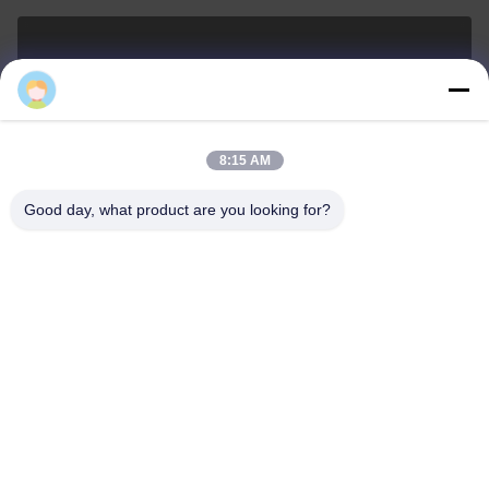
sales21@jimagroup.com
ই-মেইল
8:15 AM
Good day, what product are you looking for?
0086-15921524026
ফোন:
TECH HORSE