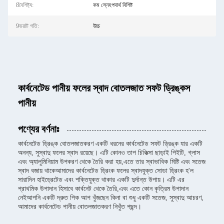
8বৈশিষ্ট্য:
কম স্নেহপদার্থ বিশিষ্ট
9ভরাট গতি:
উচ্চ
কার্বনেটেড পানীয় ফলের স্বাদ বোতলজাত সফট ড্রিঙ্কস
পানীয়
পণ্যের বর্ণনাঃ
কার্বনেটেড ড্রিঙ্ক বোতলজাতকরণ একটি ধরনের কার্বনেটেড সফট ড্রিঙ্ক যার একটি
অনন্য, সুস্বাদু ফলের স্বাদ রয়েছে। এটি কোনও তাপ চিকিত্সা ছাড়াই পিইটি, গ্লাস
এবং অ্যালুমিনিয়াম উপকরণ থেকে তৈরি করা হয়,এতে তার স্বাভাবিক মিষ্টি এবং সতেজ
স্বাদ বজায় থাকেআমাদের কার্বনেটেড ড্রিংক ফলের স্বাদযুক্ত সোডা ড্রিংক হ'ল
সারাদিন হাইড্রেটেড এবং শক্তিযুক্ত থাকার একটি দুর্দান্ত উপায়। এটি এর
প্রাথমিক উপাদান হিসাবে কার্বনেট থেকে তৈরি,এবং এতে কোন কৃত্রিম উপাদান
নেইআপনি একটি দ্রুত পিক আপ খুঁজছেন কিনা বা শুধু একটি সতেজ, সুস্বাদু আচরণ,
আমাদের কার্বনেটেড পানীয় বোতলজাতকরণ নিখুঁত পছন্দ।