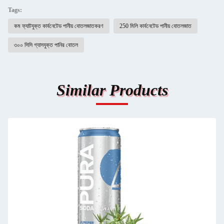
Tags:
কম ফ্যাটযুক্ত কার্বনেটেড পানীয় বোতলজাতকরণ
250 মিলি কার্বনেটেড পানীয় বোতলজাত
৩০০ সিসি গ্যাসযুক্ত পানির বোতল
Similar Products