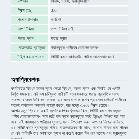
উপাদান
পিইটি, গ্লাস, অ্যালুমিনিয়াম
ব্রিক্স (%)
3.6
প্রধান উপাদান
কার্বনেট
তাপ চিকিত্সা
তাপ চিকিত্সা নেই
ফলের স্বাদ
ফলের স্বাদ
বোতলজাত প্রক্রিয়া
গ্যাসযুক্ত পানীয়ের বোতলজাতকরণ
টাইপ করতে পারেন
পিইটি ক্যান কার্বনেটেড পানীয় বোতলজাতকরণ
অ্যাপ্লিকেশনঃ
কার্বনেটেড ড্রিংক ফলের স্বাদ সোডা ড্রিংক, ফলের স্বাদ এবং কিউই এর একটি
নিখুঁত সমন্বয়। এই কম চর্বিযুক্ত পানীয়টি যত্ন সহকারে ফলের প্রাকৃতিক স্বাদ
সংরক্ষণের জন্য তৈরি করা হয়েছে।এর জন্য তাপ চিকিত্সার প্রয়োজন নেইএই পানীয়ের
সতেজ কার্বনেশন অবশ্যই সন্তুষ্ট করবে, যার মধ্যে ৩.৬% ব্রিক্স রয়েছে।
আপনি নতুন প্রিয় বা একটি ক্লাসিক প্রিয় খুঁজছেন কিনা, পিইটি ক্যান গ্যাসযুক্ত
পানীয় বোতলজাতকরণ সঙ্গে মাল্টি ফল স্বাদ গ্যাসযুক্ত সফট ড্রিঙ্ক নিশ্চিত দয়া করে
হবে।এই গ্যাসযুক্ত পানীয়ের সুস্বাদু স্বাদ উপভোগ করুন আপনার নিজের বাড়িতে.
এর পিইটি ক্যান গ্যাসযুক্ত পানীয় বোতলজাতকরণের সাথে, আপনি নিশ্চিত হতে পারেন
যে এই পানীয়টি তার গুণমানকে ত্যাগ না করেই কয়েক দিন ধরে সতেজ এবং স্বাদযুক্ত
থাকবে।