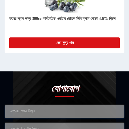
ফলের স্বাদ জন্য 300cc কার্বনেটেড ওয়াটার বোতল মিনি ক্যান সোডা 3.6% ব্রিক্স
সেরা মূল্য পান
যোগাযোগ