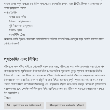
সতেজ ফলের সবুজ আঙ্গুরের রস, টাটকা অ্যালোভেরা রস প্রক্রিয়াকরণ, এবং 100% বিশুদ্ধ অ্যালোভেরা রস
পানীয় ব্যক্তিগত লেবেল.
পণ্যের বৈশিষ্ট্য
পণ্যের ধরনঃ পানীয়
উপকরণ: প্রাকৃতিক ফল
পুষ্টি বিষয়ক তথ্য: দৃশ্যমান
উপাদানঃ গ্লাস
ক্যাপাসিটিঃ 16oz
আমাদের এনার্জি ড্রিংক বোতলজাত কাস্টমাইজেশন পরিষেবা সম্পর্কে আরও তথ্যের জন্য, আজই আমাদের সাথে
যোগাযোগ করুন!
প্যাকেজিং এবং শিপিংঃ
পরিবহনের জন্য শক্তি পানীয়ের বোতলগুলি প্যাক করার সময়, পরিবহনের সময় ক্ষতি রোধ করার জন্য তাদের বাক্স
বা অন্যান্য পাত্রে সুরক্ষিতভাবে সিল করা উচিত।বোতলগুলিকে পৃথকভাবে বুদবুদ প্যাকেজ বা অন্যান্য ডিউসিং
উপাদান দিয়ে আবৃত করা উচিত যাতে ভাঙ্গন এবং ছিটকে যাওয়া এড়ানো যায়প্যাকেজিংয়ের মধ্যে সমস্ত বোতলগুলি
উল্লম্বভাবে থাকা এবং ভিতরে লস বা ঝাঁকুনি না হওয়া নিশ্চিত করা গুরুত্বপূর্ণ।প্যাকেজের বাইরের অংশে এমন
লেবেল লাগানো উচিত যা স্পষ্টভাবে বিষয়বস্তু এবং গন্তব্যকে চিহ্নিত করেএকবার সমস্ত বোতলগুলি সুরক্ষিতভাবে
প্যাকেজ করা হলে, সেগুলি একটি উপযুক্ত শিপিং কন্টেইনারে লোড করা উচিত এবং গ্রাহকের প্রয়োজন অনুসারে
শিপ করা উচিত।
Tags:
16oz অ্যালোভেরা রস প্রক্রিয়াকরণ
পানীয় অ্যালোভেরা রস তৈরির প্রক্রিয়া