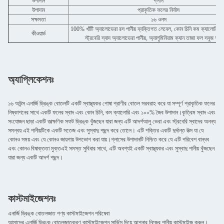
উপাদান
গ্লাস
উপাদান
প্রাকৃতিক ফলের নির্যাস
সক্ষমতা
১৬ ওনস
100% খাঁটি অ্যালোভেরা রস পানীয় ব্যক্তিগত লেবেল, কোন চিনি কম ক্যালোরি
কীওয়ার্ড
স্ট্রবেরি স্বাদ অ্যালোভেরা পানীয়, অ্যালুমিনিয়াম ক্যান তাজা ফল সবুজ আঙ্গ
অ্যাপ্লিকেশনঃ
১৬ অউন্স এনার্জি ড্রিঙ্ক বোতলটি একটি স্বাস্থ্যকর পোষা প্রাণীর বোতল সরবরাহ করে যা সম্পূর্ণ প্রাকৃতিক ফলের
নিষ্কাশনের সাথে একটি ফলের স্বাদ এবং কোন চিনি, কম ক্যালোরি এবং ১০০% জৈব উপাদান।কৃত্রিম স্বাদ এবং
সংযোজন ছাড়া একটি তাত্ক্ষণিক সফট ড্রিঙ্ক খুঁজছেন যারা জন্য এটি আদর্শআলু ভেরা এবং স্ট্রবেরি স্বাদের অনন্য
সমন্বয় এই পানীয়টিকে একটি সতেজ এবং সুস্বাদু পছন্দ করে তোলে। এটি শক্তির একটি দুর্দান্ত উত্স যা যে
কোনও সময় এবং যে কোনও জায়গায় উপভোগ করা যায়।গ্লাসের উপাদানটি নিশ্চিত করে যে এটি পরিবেশ বান্ধব
এবং কোনও বিষাক্ততা মুক্তএই সমস্ত সুবিধার সাথে, এটি অবশ্যই একটি স্বাস্থ্যকর এবং সুস্বাদু পানীয় খুঁজছেন
যারা জন্য একটি আদর্শ পছন্দ।
কাস্টমাইজেশনঃ
এনার্জি ড্রিঙ্ক বোতলজাত পণ্য কাস্টমাইজেশন পরিষেবা
আমাদের এনার্জি ড্রিংক বোতলজাতকরণ কাস্টমাইজেশন সার্ভিস দিয়ে আপনার নিজের পানীয় কাস্টমাইজ করুন।