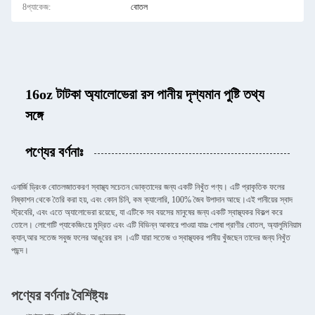
8প্যাকেজ:
বোতল
16oz টাটকা অ্যালোভেরা রস পানীয় দৃশ্যমান পুষ্টি তথ্য
সঙ্গে
পণ্যের বর্ণনাঃ
এনার্জি ড্রিংক বোতলজাতকরণ স্বাস্থ্য সচেতন ভোক্তাদের জন্য একটি নিখুঁত পণ্য। এটি প্রাকৃতিক ফলের
নিষ্কাশন থেকে তৈরি করা হয়, এবং কোন চিনি, কম ক্যালোরি, 100% জৈব উপাদান আছে।এই পানীয়ের স্বাদ
স্ট্রবেরি, এবং এতে অ্যালোভেরা রয়েছে, যা এটিকে সব বয়সের মানুষের জন্য একটি স্বাস্থ্যকর বিকল্প করে
তোলে। লোগোটি প্যাকেজিংয়ে মুদ্রিত এবং এটি বিভিন্ন আকারে পাওয়া যায়ঃ পোষা প্রাণীর বোতল, অ্যালুমিনিয়াম
ক্যান,আর সতেজ সবুজ ফলের আঙুরের রস ।এটি যারা সতেজ ও স্বাস্থ্যকর পানীয় খুঁজছেন তাদের জন্য নিখুঁত
পছন্দ।
পণ্যের বর্ণনাঃ বৈশিষ্ট্যঃ