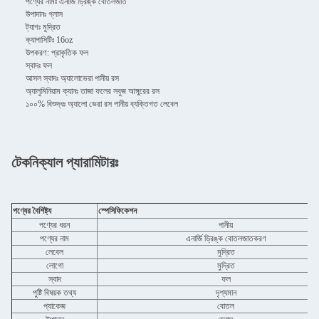
পণ্যের নামঃ এনার্জি ড্রিঙ্ক বোতলজাত
উপাদানঃ গ্লাস
ট্যাগঃ মুদ্রিত
ক্যাপাসিটিঃ 16oz
উপকরণ: প্রাকৃতিক ফল
স্বাদঃ ফল
আসল স্বাদঃ অ্যালোভেরা পানীয় রস
অ্যালুমিনিয়াম ক্যানঃ তাজা ফলের সবুজ আঙ্গুরের রস
১০০% বিশুদ্ধঃ অ্যালো ভেরা রস পানীয় ব্যক্তিগত লেবেল
টেকনিক্যাল প্যারামিটারঃ
পণ্যের বৈশিষ্ট্য
স্পেসিফিকেশন
পণ্যের ধরন
পানীয়
পণ্যের নাম
এনার্জি ড্রিঙ্ক বোতলজাতকরণ
লেবেল
মুদ্রিত
লোগো
মুদ্রিত
স্বাদ
ফল
পুষ্টি বিষয়ক তথ্য
দৃশ্যমান
প্যাকেজ
বোতল