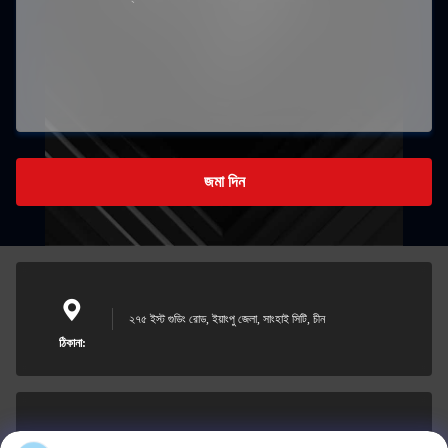
জমা দিন
২৭৫ ইস্ট গুডিং রোড, ইয়াংপু জেলা, সাংহাই সিটি, চীন
ঠিকানা: