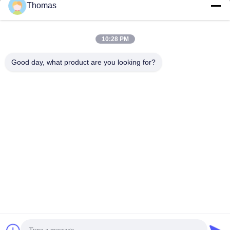
sales21@jimagroup.com
Thomas
ই-মেইল
10:28 PM
Good day, what product are you looking for?
0086-15921524026
ফোন:
TECH HORSE