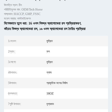
উৎপত্তি স্থল: চীন
পরিচিতিমুলক নাম: OEM/Tech Horse
সাক্ষ্যদান: HACCP, GMP, FSSC
মডেল নম্বার: কাস্টমাইজেশন
বিশেষভাবে তুলে ধরা:
16 ওনস বিশুদ্ধ অ্যালোভেরা রস প্রক্রিয়াকরণ
,
কাঁচের বিশুদ্ধ অ্যালোভেরা রস
,
১৬ ওনস অ্যালোভেরা রস তৈরির প্রক্রিয়া
1লেবেল:
মুদ্রিত
2স্বাদ:
ফল
3লোগো:
মুদ্রিত
4উপাদান:
গ্লাস
5উপাদান:
প্রাকৃতিক ফলের নির্যাস
6সক্ষমতা:
16OZ
7পুষ্টি উপাদান:
দৃশ্যমান