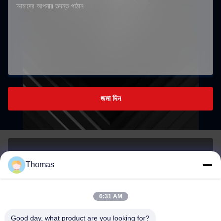
জমা দিন
২৭৫ ইস্ট গুডিং রোড, ইয়াংপু জেলা, সাংহাই সিটি, চীন
Thomas
ঠিকানা:
6:31 AM
Good day, what product are you looking for?
sales21@jimagroup.com