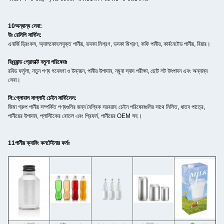
10অন্যান্য সেবা:
উঃ রেসিপি সার্ভিস:
এনার্জি ড্রিংকস, অ্যালকোহলযুক্ত পানীয়, ভদকা মিশ্রণ, ভদকা মিশ্রণ, কফি পানীয়, কার্বনেটেড পানীয়, বিয়ার।
বিঃ
ব্র্যান্ড প্রোডাক্ট নমুনা পরিষেবাঃ
রবিড ফর্মুলা, নতুন পণ্য গবেষণা ও উন্নয়ন, পানীয় উপাদান, নমুনা স্বাদ পরীক্ষা, ছোট লট উৎপাদন এবং অন্যান্য
সেবা।
সি:
গ্লোবাল সাপ্লাই চেইন সার্ভিসেস:
জিমা গ্রুপ পানীয় সম্পর্কিত পণ্যগুলির জন্য বৈশ্বিক সরবরাহ চেইন পরিষেবাগুলির সাথে মিলিত, ধাতব পাত্রে,
পানীয়ের উপাদান, প্লাস্টিকের বোতল এবং প্রিফর্ম, পানীয়ের OEM সহ।
11পানীয়
ক্যানিং কনটেইনার ফর্মঃ