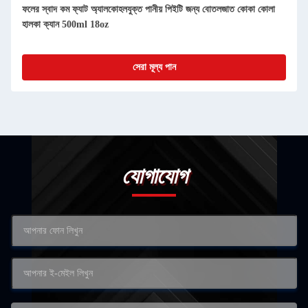
য বোতলজাত কোকা কোলা
ফলের স্বাদ 250 মিলি কার্বনেটেড সফট ড্রিঙ্কস বোতলজাত কার্বনেট
বোতলজাত
সেরা মূল্য পান
যোগাযোগ