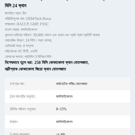
মিলি 24 ক্যান
উৎপত্তি স্থল: চীন
পরিচিতিমুলক নাম: OEM/Tech Horse
সাক্ষ্যদান: HACCP, GMP, FSSC
মডেল নম্বার: কাস্টমাইজেশন
ন্যূনতম চাহিদার পরিমাণ: 30,000 বোতল এবং ক্যান এবং প্রতি স্বাদ প্রতিটি আকার
প্যাকেজিং বিবরণ: 24 পিসি / শক্ত কাগজ,
ডেলিভারি সময়: 4 সপ্তাহ
পরিশোধের শর্ত: টি/টি, এল/সি
যোগানের ক্ষমতা: প্রতিদিন 3 মিলিয়ন পিসি
বিশেষভাবে তুলে ধরা:
250 মিলি কোকাকোলা ক্যান বোতলজাত
,
মাল্টিপ্যাক কোকাকোলা জিরো ক্যান বোতলজাত
1পণ্যের নাম:
কার্বনেটেড পানীয় বোতলজাত
2রস সামগ্রীর অনুপাত:
কাস্টমাইজেশন
3চিনির পরিমাণ অনুপাত:
0~15%
4স্বাদ:
কাস্টমাইজেশন
5শেল্ফ সময়কাল:
২৪ মাস