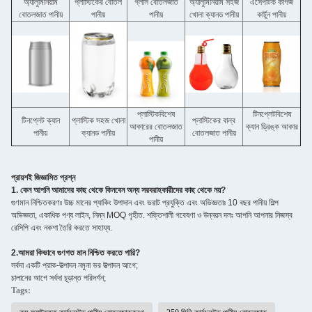
অ্যালুমিনিয়াম
প্লাস্টিকের বোতল
গ্লাস বোতলজাত
অ্যালুমিনিয়াম সহজ
এসেপটিক কাগজ
বোতলজাত পানীয়
পানীয়
পানীয়
খোলা ক্যানড পানীয়
কার্টুন পানীয়
প্লাস্টিক
বিশেষ
টিনপ্লেট
বিশেষ
টিনপ্লেট ক্যান
প্লাস্টিক সহজ খোলা
প্লাস্টিকের বাল্ব
আকারের বোতলজাত
ক্যান ড্রিঙ্ক আকার
পানীয়
ক্যানড পানীয়
বোতলজাত পানীয়
পানীয়
প্রায়শই জিজ্ঞাসিত প্রশ্ন
1
. কেন আপনি আমাদের কাছ থেকে কিনবেন অন্য সরবরাহকারীদের কাছ থেকে নয়?
গুণমান নিশ্চিতকরণঃ উচ্চ মানের প্যাকিং উপাদান এবং ভরাট প্রযুক্তি এবং অভিজ্ঞতাঃ 10 বছর পানীয় শিল্প
অভিজ্ঞতা, একাধিক পণ্য লাইন, নিম্ন MOQ গৃহীত. শক্তিশালী গবেষণা ও উন্নয়ন দলঃ আপনি আপনার নিজস্ব 
রেসিপি এবং নকশা তৈরি করতে সাহায্য.
2.
আমরা কিভাবে গুণগত মান নিশ্চিত করতে পারি?
সর্বদা একটি প্রাক-উত্পাদন নমুনা ভর উত্পাদন আগে;
চালানের আগে সর্বদা চূড়ান্ত পরিদর্শন;
Tags: