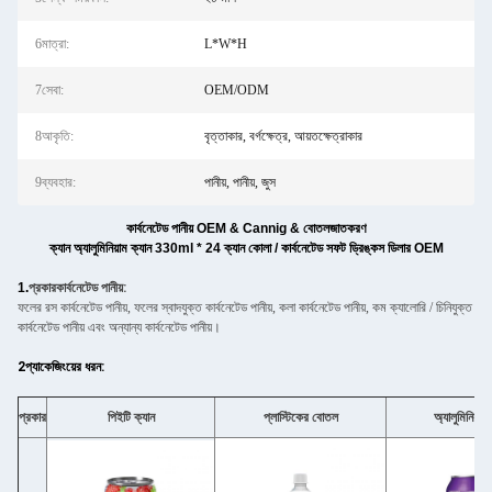
6মাত্রা:
L*W*H
7সেবা:
OEM/ODM
8আকৃতি:
বৃত্তাকার, বর্গক্ষেত্র, আয়তক্ষেত্রাকার
9ব্যবহার:
পানীয়, পানীয়, জুস
কার্বনেটেড পানীয় OEM & Cannig & বোতলজাতকরণ
ক্যান অ্যালুমিনিয়াম ক্যান 330ml * 24 ক্যান কোলা / কার্বনেটেড সফট ড্রিঙ্কস ডিলার OEM
1.
প্রকার
কার্বনেটেড পানীয়
:
ফলের রস কার্বনেটেড পানীয়, ফলের স্বাদযুক্ত কার্বনেটেড পানীয়, কলা কার্বনেটেড পানীয়, কম ক্যালোরি / চিনিযুক্ত
কার্বনেটেড পানীয় এবং অন্যান্য কার্বনেটেড পানীয়।
2প্যাকেজিংয়ের ধরন:
প্রকার
পিইটি ক্যান
প্লাস্টিকের বোতল
অ্যালুমিনিয়াম 