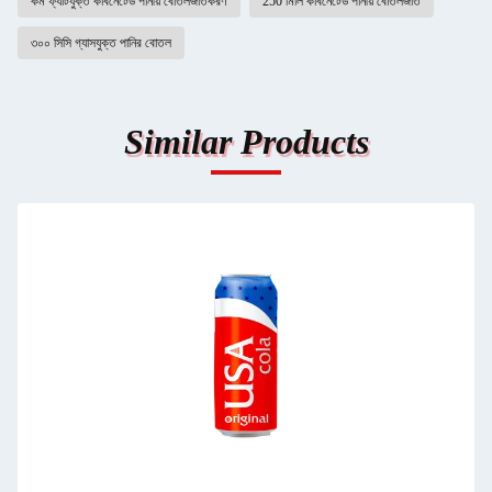
কম ফ্যাটযুক্ত কার্বনেটেড পানীয় বোতলজাতকরণ
250 মিলি কার্বনেটেড পানীয় বোতলজাত
৩০০ সিসি গ্যাসযুক্ত পানির বোতল
Similar Products