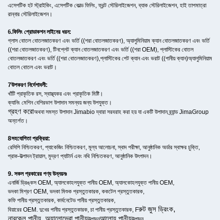
এসেপটিক হট স্ট্রাইকিং, এসেপটিক কোল্ড ফিলিং, ফ্রন্ট স্টেরিলাইজেশন, ব্যাক স্টেরিলাইজেশন, হাই তাপমাত্রা
রান্নার স্টেরিলাইজেশন।
6.ফিলিং প্রোডাকশন লাইনের ধরন
:
গ্লাস বোতল বোতলজাতকরণ এবং ভর্তি ((শরা বোতলজাতকরণ), অ্যালুমিনিয়াম ক্যান বোতলজাতকরণ এবং ভর্তি
((শরা বোতলজাতকরণ), টিনপ্লেট ক্যান বোতলজাতকরণ এবং ভর্তি ((শরা OEM), প্লাস্টিকের বোতল
বোতলজাতকরণ এবং ভর্তি ((শরা বোতলজাতকরণ),প্লাস্টিকের পেট ক্যান এবং ভরাট ((পানীয় ক্যান)অ্যালুমিনিয়াম
বোতল বোতল এবং ভরাট।
7উপকরণ নির্দেশাবলী:
খাঁটি প্রাকৃতিক রস, স্বাস্থ্যকর এবং প্রাকৃতিক মিষ্টি।
ক্যানিং মেশিন বেশিরভাগ উপাদান সমন্বয় জন্য উপযুক্ত।
গ্রহণ করো
অথবা সমস্ত উপাদান Jimabio দ্বারা সরবরাহ করা হয় যা একটি উপাদান ব্র্যান্ড JimaGroup
অন্তর্গত।
8সহযোগিতা প্রক্রিয়া:
রেসিপি নিশ্চিতকরণ, প্যাকেজিং নিশ্চিতকরণ, মূল্য আলোচনা, স্বাদ পরীক্ষা, আনুষ্ঠানিক অর্ডার স্বাক্ষর চুক্তি,
প্রাক-উত্পাদন ট্রায়াল, মুদ্রণ প্যাটার্ন এবং নথি নিশ্চিতকরণ, আনুষ্ঠানিক উৎপাদন।
9. সকল প্রকারের পণ্য উন্নয়নঃ
এনার্জি ড্রিঙ্কস OEM, অ্যালকোহলযুক্ত পানীয় OEM, অ্যালকোহলযুক্ত পানীয় OEM,
ভদকা মিশ্রণ OEM, ভদকা মিশুক প্রস্তুতকারক, ককটেল প্রস্তুতকারক,
কফি পানীয় প্রস্তুতকারক, কার্বনেটেড পানীয় প্রস্তুতকারক,
রুট জুস ড্রিংক,
বিয়ারের OEM. দুধের পানীয় প্রস্তুতকারক, চা পানীয় প্রস্তুতকারক, F
নারকেল পানীয়, অ্যালোভেরা পানীয়
আলোয় পানীয়
.
উত্পাদন
উত্পাদন