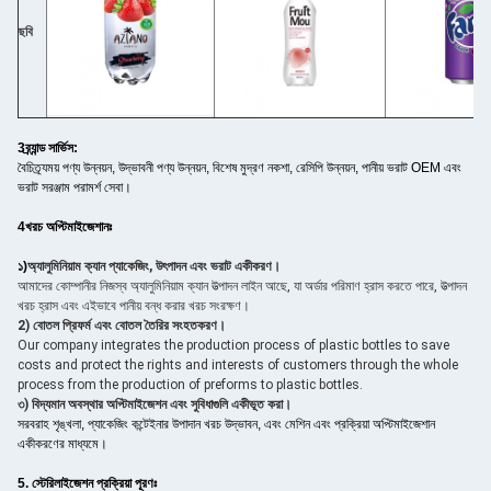
ছবি
3ব্র্যান্ড সার্ভিস:
বৈচিত্র্যময় পণ্য উন্নয়ন, উদ্ভাবনী পণ্য উন্নয়ন, বিশেষ মুদ্রণ নকশা, রেসিপি উন্নয়ন, পানীয় ভরাট OEM এবং
ভরাট সরঞ্জাম পরামর্শ সেবা।
4খরচ অপ্টিমাইজেশানঃ
১)
অ্যালুমিনিয়াম ক্যান প্যাকেজিং, উৎপাদন এবং ভরাট একীকরণ।
আমাদের কোম্পানীর নিজস্ব অ্যালুমিনিয়াম ক্যান উত্পাদন লাইন আছে, যা অর্ডার পরিমাণ হ্রাস করতে পারে, উত্পাদন
খরচ হ্রাস এবং এইভাবে পানীয় বন্ধ করার খরচ সংরক্ষণ।
2) বোতল প্রিফর্ম এবং বোতল তৈরির সংহতকরণ।
Our company integrates the production process of plastic bottles to save
costs and protect the rights and interests of customers through the whole
process from the production of preforms to plastic bottles.
৩) বিদ্যমান অবস্থার অপ্টিমাইজেশন এবং সুবিধাগুলি একীভূত করা।
সরবরাহ শৃঙ্খলা, প্যাকেজিং কন্টেইনার উপাদান খরচ উদ্ভাবন, এবং মেশিন এবং প্রক্রিয়া অপ্টিমাইজেশান
একীকরণের মাধ্যমে।
5. স্টেরিলাইজেশন প্রক্রিয়া পূরণঃ