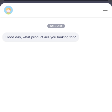
sales21@jimagroup.com
ই-মেইল
6:19 AM
Good day, what product are you looking for?
0086-15921524026
ফোন:
TECH HORSE