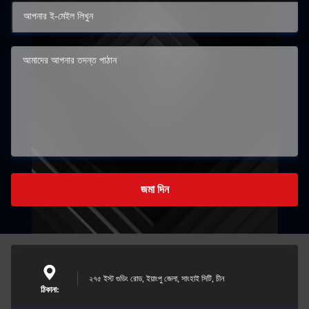
জমা দিন
২৭৫ ইস্ট গুডিং রোড, ইয়াংপু জেলা, সাংহাই সিটি, চীন
ঠিকানা: