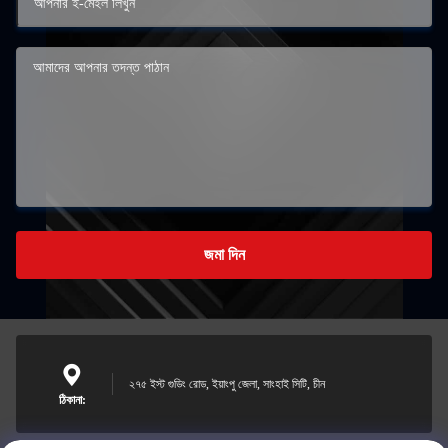
জমা দিন
২৭৫ ইস্ট গুডিং রোড, ইয়াংপু জেলা, সাংহাই সিটি, চীন
ঠিকানা: