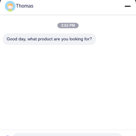
Thomas
sales21@jimagroup.com
ই-মেইল
3:02 PM
Good day, what product are you looking for?
0086-15921524026
ফোন:
TECH HORSE